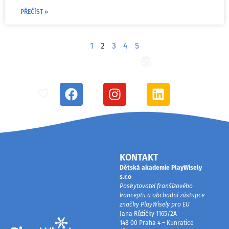
PŘEČÍST »
1
2
3
4
5
KONTAKT
Dětská akademie PlayWisely
s.r.o
Poskytovatel franšízového
konceptu a obchodní zástupce
značky PlayWisely pro EU
Jana Růžičky 1165/2A
148 00 Praha 4 – Kunratice