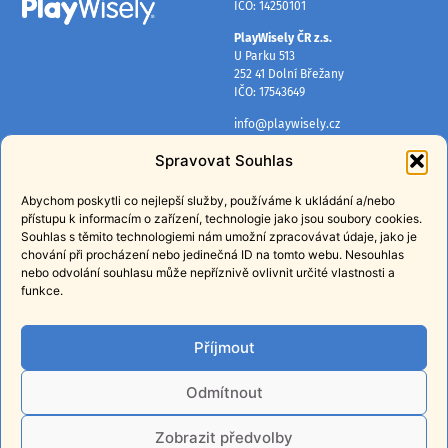
IČO: 14250101
PlayWisely ČR z.s.
U Parku 513
252 41 Dolní Břežany
IČO: 17543649
info@playwisely.cz
+420 724 384 080
Spravovat Souhlas
INFORMACE
PŘIHLASTE SE K ODBĚRU
NOVINEK
Abychom poskytli co nejlepší služby, používáme k ukládání a/nebo
O nás
přístupu k informacím o zařízení, technologie jako jsou soubory cookies.
Získávejte pravidelné tipy, rady a
Mapa lokalit
Souhlas s těmito technologiemi nám umožní zpracovávat údaje, jako je
informace o našich programech.
chování při procházení nebo jedinečná ID na tomto webu. Nesouhlas
Ochrana osobních údajů
nebo odvolání souhlasu může nepříznivě ovlivnit určité vlastnosti a
funkce.
E-shop
PŘIHLÁSIT
Příjmout
Přihlášením souhlasíte
se
zpracováním osobních údajů
za
účelem zasílání obchodních sdělení.
Odmítnout
Z odběru se můžete kdykoli odhlásit.
Zobrazit předvolby