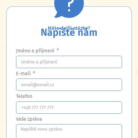
Máte další otázky?
Napiště nám
Jméno a příjmení
E-mail
Telefon
Vaše zpráva