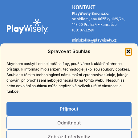
KONTAKT
PlayWisely Brno, s.r.o.
se sídlem Jana Růžičky 1165/2a,
148 00 Praha 4 – Kunratice
IČO: 07922591
miniskolka@playwisely.cz
+420 774 295 643
Spravovat Souhlas
INFORMACE
PŘIHLASTE SE K ODBĚRU
NOVINEK
Abychom poskytli co nejlepší služby, používáme k ukládání a/nebo
Domovská stránka PlayWisely
přístupu k informacím o zařízení, technologie jako jsou soubory cookies.
Získávejte pravidelné tipy, rady a
Mapa lokalit
Souhlas s těmito technologiemi nám umožní zpracovávat údaje, jako je
informace o našich programech.
chování při procházení nebo jedinečná ID na tomto webu. Nesouhlas
Ochrana osobních údajů
nebo odvolání souhlasu může nepříznivě ovlivnit určité vlastnosti a
funkce.
Všeobecné obchodní podmínky
PŘIHLÁSIT
E-shop
Příjmout
Přihlášením souhlasíte
se
zpracováním osobních údajů
za
účelem zasílání obchodních sdělení.
Odmítnout
Z odběru se můžete kdykoli odhlásit.
Zobrazit předvolby