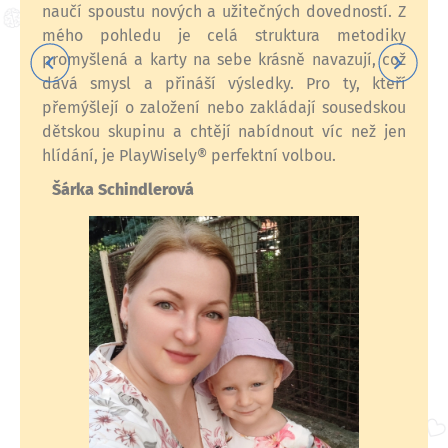
naučí spoustu nových a užitečných dovedností. Z
mého pohledu je celá struktura metodiky
promyšlená a karty na sebe krásně navazují, což
dává smysl a přináší výsledky. Pro ty, kteří
přemýšlejí o založení nebo zakládají sousedskou
dětskou skupinu a chtějí nabídnout víc než jen
hlídání, je PlayWisely® perfektní volbou.
Šárka Schindlerová