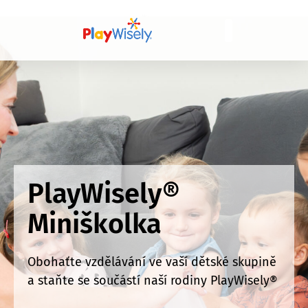
Miniškolky
PlayWisely®
Miniškolka
Obohaťte vzdělávání ve vaší dětské skupině
a staňte se součástí naší rodiny PlayWisely®