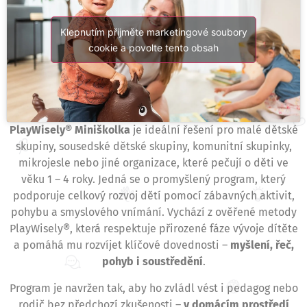
Klepnutím přijměte marketingové soubory
cookie a povolte tento obsah
PlayWisely® Miniškolka
je ideální řešení pro malé dětské
skupiny, sousedské dětské skupiny, komunitní skupinky,
mikrojesle nebo jiné organizace, které pečují o děti ve
věku 1 – 4 roky. Jedná se o promyšlený program, který
podporuje celkový rozvoj dětí pomocí zábavných aktivit,
pohybu a smyslového vnímání. Vychází z ověřené metody
PlayWisely®, která respektuje přirozené fáze vývoje dítěte
a pomáhá mu rozvíjet klíčové dovednosti –
myšlení, řeč,
pohyb i soustředění
.
Program je navržen tak, aby ho zvládl vést i pedagog nebo
rodič bez předchozí zkušenosti –
v domácím prostředí