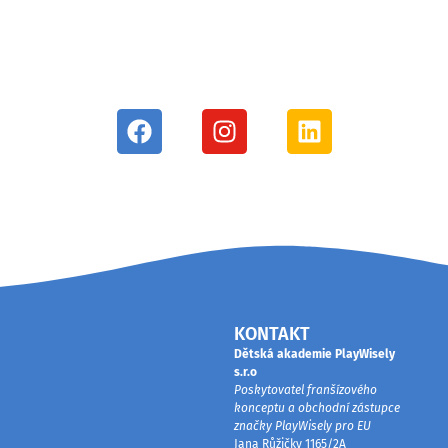
KONTAKT
Dětská akademie PlayWisely
s.r.o
Poskytovatel franšízového
konceptu a obchodní zástupce
značky PlayWisely pro EU
Jana Růžičky 1165/2A