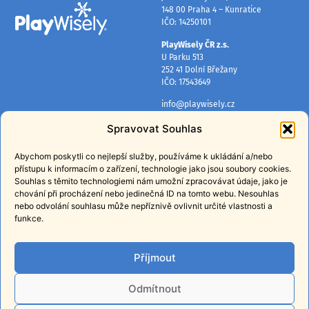
148 00 Praha 4 – Kunratice
IČO: 14250101
PlayWisely ČR z.s.
U Parku 513
252 41 Dolní Břežany
IČO: 17543649
info@playwisely.cz
+420 724 384 080
Spravovat Souhlas
INFORMACE
PŘIHLASTE SE K ODBĚRU
NOVINEK
Abychom poskytli co nejlepší služby, používáme k ukládání a/nebo
O nás
přístupu k informacím o zařízení, technologie jako jsou soubory cookies.
Získávejte pravidelné tipy, rady a
Mapa lokalit
Souhlas s těmito technologiemi nám umožní zpracovávat údaje, jako je
informace o našich programech.
chování při procházení nebo jedinečná ID na tomto webu. Nesouhlas
Ochrana osobních údajů
nebo odvolání souhlasu může nepříznivě ovlivnit určité vlastnosti a
funkce.
E-shop
PŘIHLÁSIT
Příjmout
Přihlášením souhlasíte
se
zpracováním osobních údajů
za
účelem zasílání obchodních sdělení.
Odmítnout
Z odběru se můžete kdykoli odhlásit.