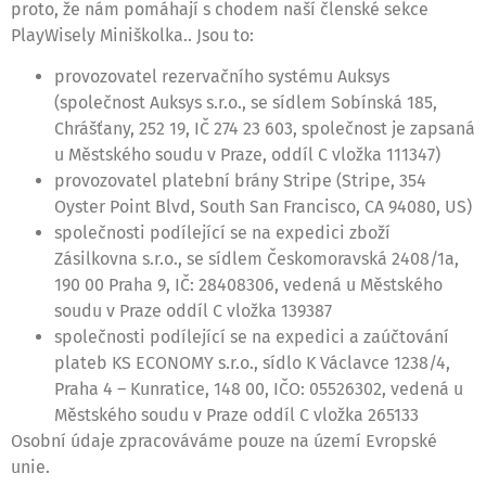
proto, že nám pomáhají s chodem naší členské sekce
PlayWisely Miniškolka.. Jsou to:
provozovatel rezervačního systému Auksys
(společnost Auksys s.r.o., se sídlem Sobínská 185,
Chrášťany, 252 19, IČ 274 23 603, společnost je zapsaná
u Městského soudu v Praze, oddíl C vložka 111347)
provozovatel platební brány Stripe (Stripe, 354
Oyster Point Blvd, South San Francisco, CA 94080, US)
společnosti podílející se na expedici zboží
Zásilkovna s.r.o., se sídlem Českomoravská 2408/1a,
190 00 Praha 9, IČ: 28408306, vedená u Městského
soudu v Praze oddíl C vložka 139387
společnosti podílející se na expedici a zaúčtování
plateb KS ECONOMY s.r.o., sídlo K Václavce 1238/4,
Praha 4 – Kunratice, 148 00, IČO: 05526302, vedená u
Městského soudu v Praze oddíl C vložka 265133
Osobní údaje zpracováváme pouze na území Evropské
unie.