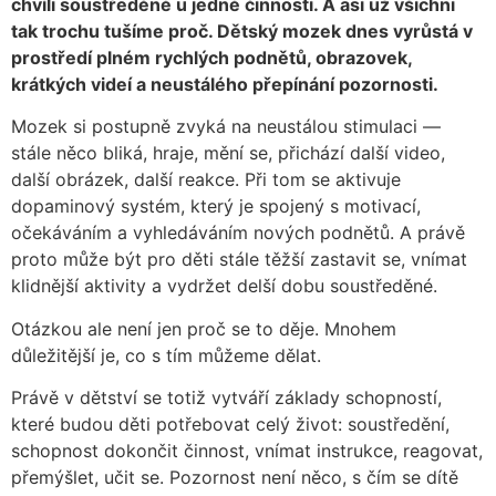
chvíli soustředěné u jedné činnosti. A asi už všichni
tak trochu tušíme proč. Dětský mozek dnes vyrůstá v
prostředí plném rychlých podnětů, obrazovek,
krátkých videí a neustálého přepínání pozornosti.
Mozek si postupně zvyká na neustálou stimulaci —
stále něco bliká, hraje, mění se, přichází další video,
další obrázek, další reakce. Při tom se aktivuje
dopaminový systém, který je spojený s motivací,
očekáváním a vyhledáváním nových podnětů. A právě
proto může být pro děti stále těžší zastavit se, vnímat
klidnější aktivity a vydržet delší dobu soustředěné.
Otázkou ale není jen proč se to děje. Mnohem
důležitější je, co s tím můžeme dělat.
Právě v dětství se totiž vytváří základy schopností,
které budou děti potřebovat celý život: soustředění,
schopnost dokončit činnost, vnímat instrukce, reagovat,
přemýšlet, učit se. Pozornost není něco, s čím se dítě