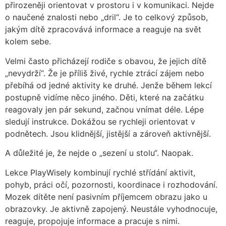
přirozeněji orientovat v prostoru i v komunikaci. Nejde
o naučené znalosti nebo „dril“. Je to celkový způsob,
jakým dítě zpracovává informace a reaguje na svět
kolem sebe.
Velmi často přicházejí rodiče s obavou, že jejich dítě
„nevydrží“. Že je příliš živé, rychle ztrácí zájem nebo
přebíhá od jedné aktivity ke druhé. Jenže během lekcí
postupně vidíme něco jiného. Děti, které na začátku
reagovaly jen pár sekund, začnou vnímat déle. Lépe
sledují instrukce. Dokážou se rychleji orientovat v
podnětech. Jsou klidnější, jistější a zároveň aktivnější.
A důležité je, že nejde o „sezení u stolu“. Naopak.
Lekce PlayWisely kombinují rychlé střídání aktivit,
pohyb, práci očí, pozornosti, koordinace i rozhodování.
Mozek dítěte není pasivním příjemcem obrazu jako u
obrazovky. Je aktivně zapojený. Neustále vyhodnocuje,
reaguje, propojuje informace a pracuje s nimi.