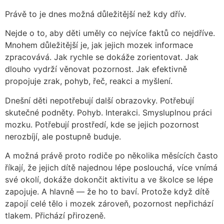
Právě to je dnes možná důležitější než kdy dřív.
Nejde o to, aby děti uměly co nejvíce faktů co nejdříve.
Mnohem důležitější je, jak jejich mozek informace
zpracovává. Jak rychle se dokáže zorientovat. Jak
dlouho vydrží věnovat pozornost. Jak efektivně
propojuje zrak, pohyb, řeč, reakci a myšlení.
Dnešní děti nepotřebují další obrazovky. Potřebují
skutečné podněty. Pohyb. Interakci. Smysluplnou práci
mozku. Potřebují prostředí, kde se jejich pozornost
nerozbíjí, ale postupně buduje.
A možná právě proto rodiče po několika měsících často
říkají, že jejich dítě najednou lépe poslouchá, více vnímá
své okolí, dokáže dokončit aktivitu a ve školce se lépe
zapojuje. A hlavně — že ho to baví. Protože když dítě
zapojí celé tělo i mozek zároveň, pozornost nepřichází
tlakem. Přichází přirozeně.