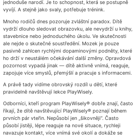
jednoduše narodí. Je to schopnost, která se postupně
vyvíjí. A stejně jako svaly, potřebuje trénink.
Mnoho rodičů dnes pozoruje zvláštní paradox. Dítě
vydrží dlouho sledovat obrazovku, ale nevydrží u knihy,
stavebnice nebo jednoduchého úkolu. Ve skutečnosti
ale nejde o skutečné soustředění. Mozek je pouze
pasivně zahlcen rychlými dopaminovými podněty, které
ho drží v neustálém očekávání další změny. Opravdová
pozornost vypadá jinak — dítě aktivně vnímá, reaguje,
zapojuje více smyslů, přemýšlí a pracuje s informacemi.
A právě tady vidíme obrovský rozdíl u dětí, které
pravidelně navštěvují lekce PlayWisely.
Odborníci, kteří program PlayWisely® dobře znají, často
říkají, že dítě navštěvující PlayWisely® poznají během
prvních pár vteřin. Nepůsobí jen „šikovněji“. Často
působí jistěji, lépe reaguje na nové situace, rychleji
navazuje kontakt, více vnímá své okolí a dokáže se