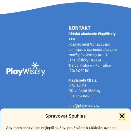
KONTAKT
Dětská akademie PlayWisely
s.r.o
Poskytovatel franšízového
konceptu a obchodní zástupce
značky PlayWisely pro EU
Jana Růžičky 1165/2A
148 00 Praha 4 – Kunratice
IČO: 14250101
PlayWisely ČR z.s.
U Parku 513
252 41 Dolní Břežany
IČO: 17543649
info@playwisely.cz
+420 724 384 080
Spravovat Souhlas
INFORMACE
PŘIHLASTE SE K ODBĚRU
NOVINEK
Abychom poskytli co nejlepší služby, používáme k ukládání a/nebo
O nás