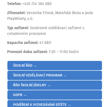
Telefon:
+420 724 384 080
Zřizovatel:
Veronika Fílová, Mateřská škola a jesle
PlayWisely, z.ú.
Typ zařízení:
Soukromé vzdělávací zařízení s
celodenním provozem
Kapacita zařízení:
47 dětí
Provozní doba zařízení:
7:30 – 17:00 hodin
ŠKOLNÍ ŘÁD →
ŠKOLNÍ VZDĚLÁVACÍ PROGRAM →
ŘÁD ŠKOLNÍ JÍDELNY →
GDPR →
POVĚŘENÍ K VYZVEDÁVÁNÍ DÍTĚTE →