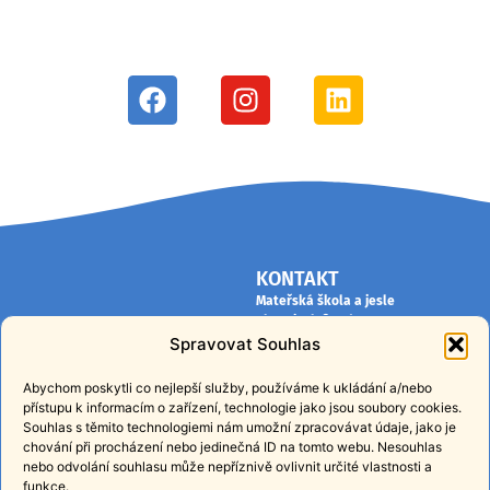
KONTAKT
Mateřská škola a jesle
PlayWisely®, z.ú.
Hornomlýnská 1231/7
Spravovat Souhlas
148 00 Praha 4 – Kunratice
IČO: 04573374
Abychom poskytli co nejlepší služby, používáme k ukládání a/nebo
přístupu k informacím o zařízení, technologie jako jsou soubory cookies.
info@playwisely.cz
Souhlas s těmito technologiemi nám umožní zpracovávat údaje, jako je
+420 724 384 080
chování při procházení nebo jedinečná ID na tomto webu. Nesouhlas
nebo odvolání souhlasu může nepříznivě ovlivnit určité vlastnosti a
INFORMACE
PŘIHLASTE SE K ODBĚRU
funkce.