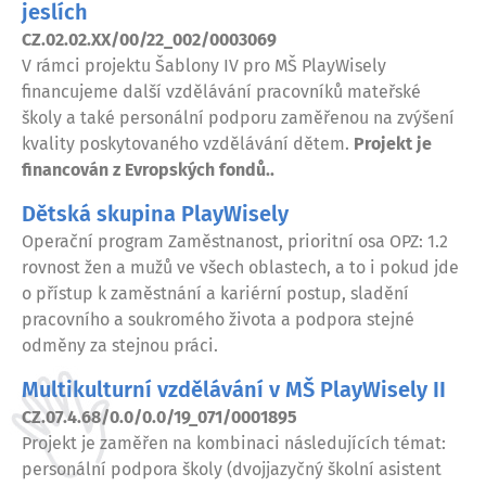
jeslích
CZ.02.02.XX/00/22_002/0003069
V rámci projektu Šablony IV pro MŠ PlayWisely
financujeme další vzdělávání pracovníků mateřské
školy a také personální podporu zaměřenou na zvýšení
kvality poskytovaného vzdělávání dětem.
Projekt je
financován z Evropských fondů..
Dětská skupina PlayWisely
Operační program Zaměstnanost, prioritní osa OPZ: 1.2
rovnost žen a mužů ve všech oblastech, a to i pokud jde
o přístup k zaměstnání a kariérní postup, sladění
pracovního a soukromého života a podpora stejné
odměny za stejnou práci.
Multikulturní vzdělávání v MŠ PlayWisely II
CZ.07.4.68/0.0/0.0/19_071/0001895
Projekt je zaměřen na kombinaci následujících témat:
personální podpora školy (dvojjazyčný školní asistent