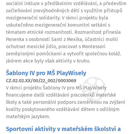
sociální inkluze v předškolním vzdělávání, a především
začleňování znevýhodněných dětí s využitím přístupů
mezigenerační solidarity. V rámci projektu byla
uskutečněno mezigenerační komunitní setkání s
tématem etnické rozmanitosti. Rozmanitost přinesla
Panenka s osobností Santi z Mexika, účastníci mohli
ochutnat mexické jídlo, pracovat s Montessori
zeměpisnými pomůckami a vytvořit společnou koláž.
Jádrem akce byly však aktivity v kruhu.
Šablony IV pro MŠ PlayWisely
CZ.02.02.XX/00/22_002/0003069
V rámci projektu Šablony IV pro MŠ PlayWisely
financujeme další vzdělávání pracovníků mateřské
školy a také personální podporu zaměřenou na zvýšení
kvality poskytovaného vzdělávání dětem s odlišným
mateřským jazykem.
Sportovní aktivity v mateřském školství a