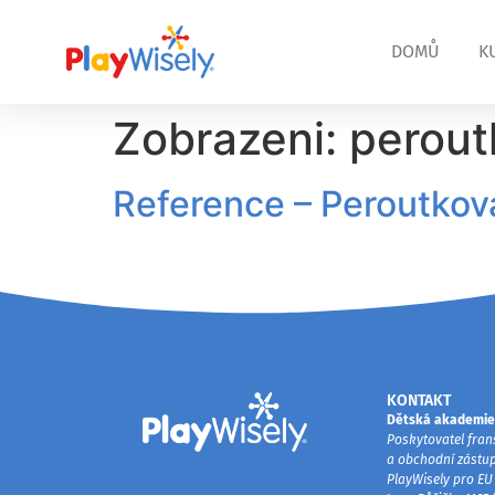
DOMŮ
K
Zobrazeni:
perout
Reference – Peroutkov
KONTAKT
Dětská akademie 
Poskytovatel fra
a obchodní zástu
PlayWisely pro EU