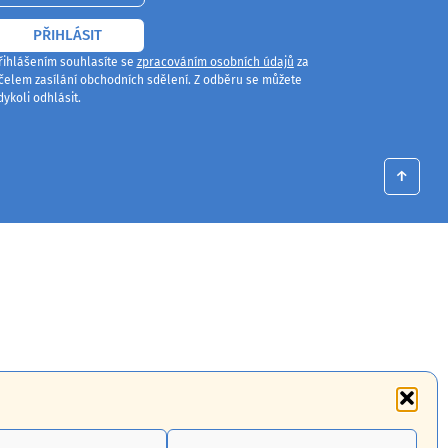
PŘIHLÁSIT
řihlášením souhlasíte se
zpracováním osobních údajů
za
čelem zasílání obchodních sdělení. Z odběru se můžete
dykoli odhlásit.
↑