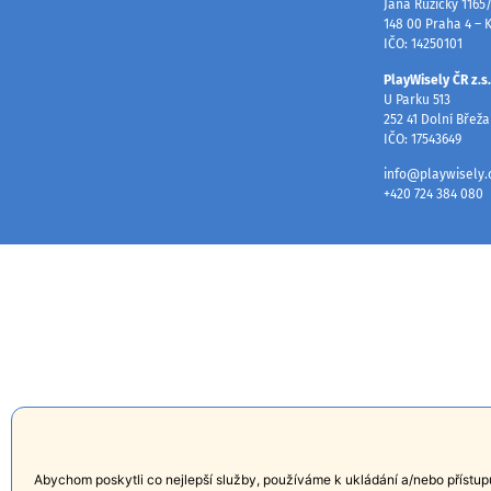
Jana Růžičky 1165
148 00 Praha 4 – 
IČO: 14250101
PlayWisely ČR z.s
U Parku 513
252 41 Dolní Břež
IČO: 17543649
info@playwisely.
+420 724 384 08
Abychom poskytli co nejlepší služby, používáme k ukládání a/nebo přístup