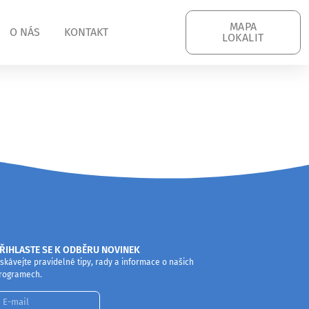
MAPA
O NÁS
KONTAKT
LOKALIT
ŘIHLASTE SE K ODBĚRU NOVINEK
ískávejte pravidelné tipy, rady a informace o našich
rogramech.