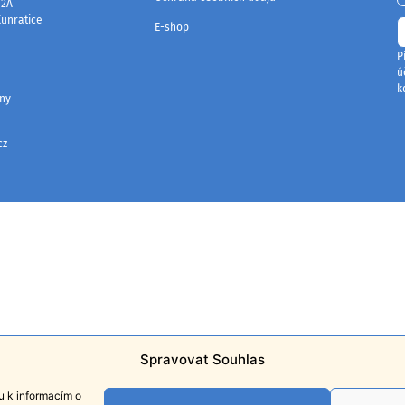
/2A
Kunratice
E-shop
P
.
ú
k
any
cz
0
Spravovat Souhlas
u k informacím o