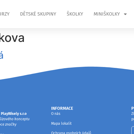
URZY
DĚTSKÉ SKUPINY
ŠKOLKY
MINIŠKOLKY
kova
á
INFORMACE
P
PlayWisely s.r.o
O nás
Z
nšízového konceptu
p
Mapa lokalit
pce značky
Ochrana osobních údajů