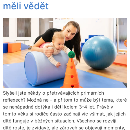
měli vědět
Slyšeli jste někdy o přetrvávajících primárních
reflexech? Možná ne – a přitom to může být téma, které
se nenápadně dotýká i dětí kolem 3–4 let. Právě v
tomto věku si rodiče často začínají víc všímat, jak jejich
dítě funguje v běžných situacích. Všechno se rozvíjí,
dítě roste, je zvídavé, ale zároveň se objevují momenty,