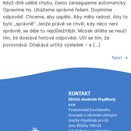
Když dítě udělá chybu, často zareagujeme automaticky.
Opravíme ho. Ukážeme správné řešení. Doplníme
odpověď. Chceme, aby uspělo. Aby mělo radost. Aby to
bylo „správně“. Jenže právě ve chvíli, kdy něco není
správně, se děje to nejdůležitější. Mozek dítěte se neučí
tím, že dostává hotové odpovědi. Učí se tím, že
porovnává. Očekává určitý výsledek – a […]
Next
→
KONTAKT
Dětská akademie PlayWisely
s.r.o
Poskytovatel franšízového
konceptu a obchodní zástupce
značky PlayWisely pro EU
Jana Růžičky 1165/2A
148 00 Praha 4 – Kunratice