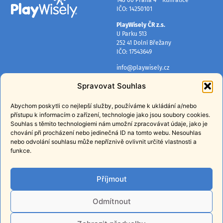
IČO: 14250101
PlayWisely ČR z.s.
U Parku 513
252 41 Dolní Břežany
IČO: 17543649
info@playwisely.cz
+420 724 384 080
Spravovat Souhlas
INFORMACE
PŘIHLASTE SE K ODBĚRU
NOVINEK
Abychom poskytli co nejlepší služby, používáme k ukládání a/nebo
O nás
přístupu k informacím o zařízení, technologie jako jsou soubory cookies.
Získávejte pravidelné tipy, rady a
Mapa lokalit
Souhlas s těmito technologiemi nám umožní zpracovávat údaje, jako je
informace o našich programech.
chování při procházení nebo jedinečná ID na tomto webu. Nesouhlas
Ochrana osobních údajů
nebo odvolání souhlasu může nepříznivě ovlivnit určité vlastnosti a
funkce.
E-shop
PŘIHLÁSIT
Příjmout
Přihlášením souhlasíte
se
zpracováním osobních údajů
za
účelem zasílání obchodních sdělení.
Odmítnout
Z odběru se můžete kdykoli odhlásit.